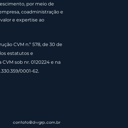
rescimento, por meio de
 empresa, coadministração e
valor e expertise ao
rução CVM n.º 578, de 30 de
os estatutos e
a CVM sob nr. 0120224 e na
.
.330.359/0001-62
contato@dwgrp.com.br