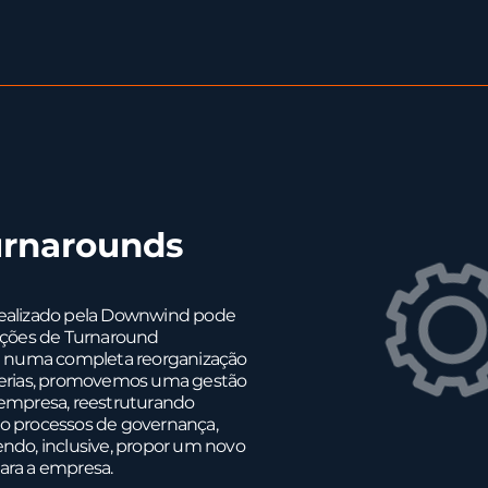
urnarounds
realizado pela Downwind pode
rações de Turnaround
 numa completa reorganização
rcerias, promovemos uma gestão
 empresa, reestruturando
o processos de governança,
endo, inclusive, propor um novo
ara a empresa.