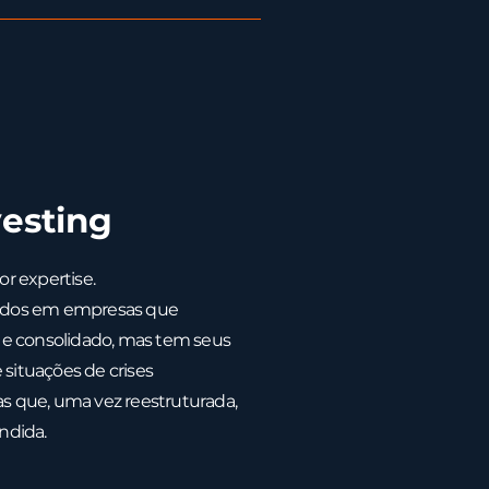
vesting
r expertise.
zados em empresas que
e consolidado, mas tem seus
 situações de crises
as que, uma vez reestruturada,
endida.