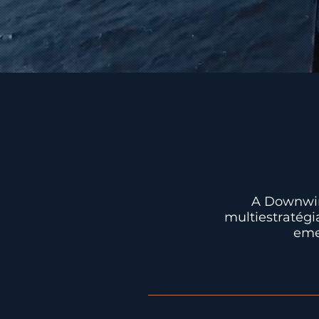
A Downwin
multiestratég
eme