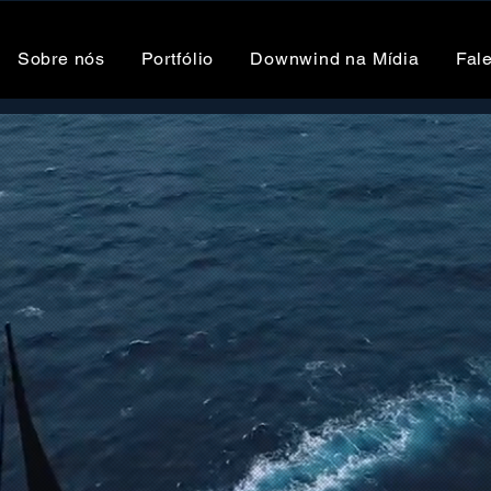
Sobre nós
Portfólio
Downwind na Mídia
Fal